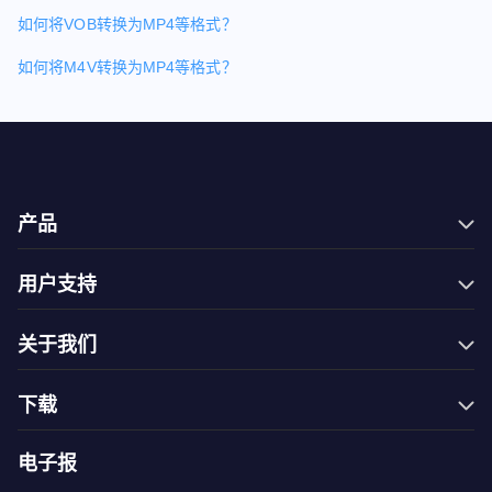
如何将VOB转换为MP4等格式？
如何将M4V转换为MP4等格式？
产品
Filmage Editor
用户支持
Filmage Screen
常见问题
Filmage Converter
关于我们
联系我们
Filmage Player
商城
万圣节钜惠
PDF Reader Pro
下载
服务条款
开学季
ComPDFKit PDF SDK
免费试用
隐私政策
电子报
网一钜惠
ComPDFKit Conversion SDK
Mac App Store