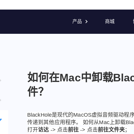
产品
商城
如何在Mac中卸载Black
件？
BlackHole是现代的MacOS虚拟音频驱
传递到其他应用程序。 如何从Mac上卸载BlackH
n
打开
访达
 -> 点击
前往
 -> 点击
前往文件夹
；