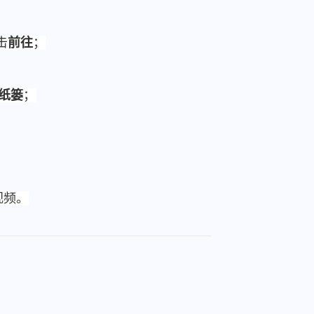
点击
前往
；
纸篓
；
视频。