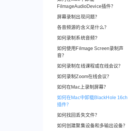
为什么我付款之后没有收到序列码?
我是一名老师，需要录制教学视
FilmageAudioDevice插件？
我怎么才能解锁全功能版本?
频，Filmage Screen是否提供专门
屏幕录制出现问题？
教育优惠？
我在升级软件后如何恢复购买?
各音频源的含义是什么？
Filmage Screen 支持哪些操作系统
购买序列码后如何开始使用?
版本?
如何录制系统音频?
从官网购买后怎么退款?
怎么获得在线帮助?
如何使用Filmage Screen录制声
序列码的使用期限是多久?
音？
怎么更改Filmage Screen语言?
为什么显示无效的序列码?
如何录制在线课程或在线会议？
Filmage Screen.dmg版和Filmage
怎么把Filmage Screen序列码转移
Screen (Apple Store)有什么区别?
如何录制Zoom在线会议？
到新设备上?
如何使用Filmage Screen？
如何在Mac上录制屏幕？
怎么解绑序列码?
Filmage Screen支持家人共享吗？
如何在Mac中卸载BlackHole 16ch
如何获得我的iTunes收据?
插件？
Filmage Screen Mac有优惠折扣吗
如何找回丢失文件？
Filmage Screen Pro支持哪些付款
如何创建聚集设备和多输出设备？
方式?