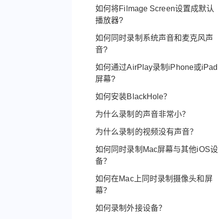
如何将Filmage Screen设置成默认
我如何才能获取Filmage Screen的
播放器?
优惠折扣？
如何同时录制系统声音和麦克风声
一个序列码可以在几台设备上使用?
音?
Filmage Screen是否支持批量购买
如何通过AirPlay录制iPhone或iPad
授权（VPP）？
屏幕?
我已经购买了6个月专业版，是否还
如何安装BlackHole？
能参与邀请好友获得免费升级活动
为什么录制的声音非常小？
呢？
为什么录制的视频没有声音？
我可以获得终身免费使用资格吗？
如何同时录制Mac屏幕与其他iOS设
为什么我输入了朋友的邀请码还是
备？
没有获得免费升级资格？
如何在Mac上同时录制摄像头和屏
如何获得免费升级资格？
幕？
为什么我的序列码无法使用？
如何录制外接设备？
购买Filmage Screen后，最多可在