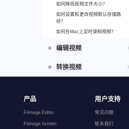
如何降低视频文件大小？
几台设备上使用？
如何设置和更改视频默认存储路
径？
如何在Mac上定时录制视频？
编辑视频
如何编辑视频？
转换视频
如何在视频中添加图片？
如何将视频转换为GIF动图？
如何调节音视频的速度？
如何将VOB转换为MP4等格式？
如何裁剪、合并视频？
产品
用户支持
如何将M4V转换为MP4等格式？
Filmage Editor
常见问题
Filmage Screen
联系我们