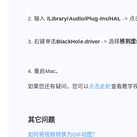
2. 输入 
/Library/Audio/Plug-Ins/HAL
 -> 
3. 右键单击
BlackHole.driver 
-> 选择
移到废
4. 重启Mac。
如果您还有疑问，您可以
点击此处
查看教学
?
其它问题
如何将视频转换为GIF动图？