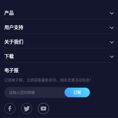
产品
Filmage Editor
用户支持
Filmage Screen
常见问题
Filmage Converter
关于我们
联系我们
Filmage Player
商城
万圣节钜惠
PDF Reader Pro
下载
服务条款
开学季
ComPDFKit PDF SDK
免费试用
隐私政策
电子报
网一钜惠
ComPDFKit Conversion SDK
Mac App Store
圣诞大促
订阅电子报，立即获取最新资讯，相关优惠活动信息！
国庆节活动
订阅
春季钜惠