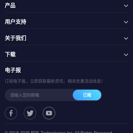
产品
Filmage Editor
用户支持
Filmage Screen
常见问题
Filmage Converter
关于我们
联系我们
Filmage Player
商城
万圣节钜惠
PDF Reader Pro
下载
服务条款
开学季
ComPDFKit PDF SDK
免费试用
隐私政策
电子报
网一钜惠
ComPDFKit Conversion SDK
Mac App Store
圣诞大促
订阅电子报，立即获取最新资讯，相关优惠活动信息！
国庆节活动
订阅
春季钜惠
© 2019-2026 PDF Technologies Inc. All Rights Reserved.