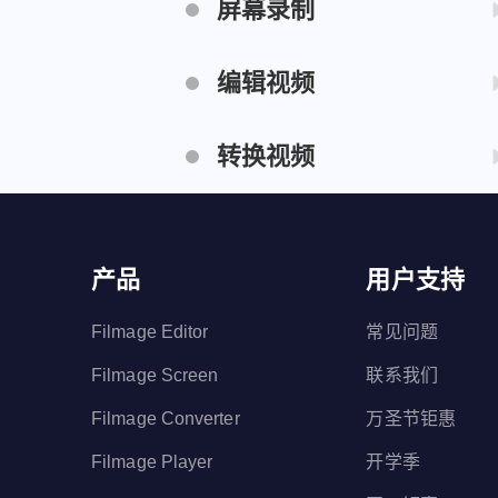
屏幕录制
如何使用序列码?
如何在Mac中卸载
为什么我付款之后没有收到序列码?
编辑视频
FilmageAudioDevice插件？
我怎么才能解锁全功能版本?
屏幕录制出现问题？
如何编辑视频？
我在升级软件后如何恢复购买?
转换视频
各音频源的含义是什么？
如何在视频中添加图片？
购买序列码后如何开始使用?
如何录制系统音频?
如何将视频转换为GIF动图？
如何调节音视频的速度？
从官网购买后怎么退款?
如何使用Filmage Screen录制声
如何将VOB转换为MP4等格式？
如何裁剪、合并视频？
序列码的使用期限是多久?
音？
产品
用户支持
如何将M4V转换为MP4等格式？
为什么显示无效的序列码?
如何录制在线课程或在线会议？
Filmage Editor
常见问题
怎么把Filmage Screen序列码转移
如何录制Zoom在线会议？
到新设备上?
Filmage Screen
联系我们
如何在Mac上录制屏幕？
怎么解绑序列码?
Filmage Converter
万圣节钜惠
如何在Mac中卸载BlackHole 16ch
如何获得我的iTunes收据?
插件？
Filmage Player
开学季
Filmage Screen Mac有优惠折扣吗