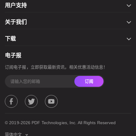
Filmage Editor
用户支持
Filmage Screen
联系我们
Filmage Converter
关于我们
万圣节钜惠
Filmage Player
服务条款
开学季
PDF Reader Pro
下载
隐私政策
网一钜惠
ComPDFKit PDF SDK
Filmage Editor for Mac
圣诞大促
电子报
ComPDFKit Conversion SDK
Filmage Editor for Windows
国庆节活动
订阅电子报，立即获取最新资讯，相关优惠活动信息！
Filmage Screen for Mac
春季钜惠
Filmage Converter for Mac
订阅
Filmage Converter for iOS
Filmage Converter for Windows
Filmage Converter for Android
Filmage Player for Mac
© 2019-2026 PDF Technologies, Inc. All Rights Reserved