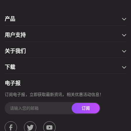
产品
Filmage Editor
用户支持
Filmage Screen
联系我们
Filmage Converter
关于我们
万圣节钜惠
Filmage Player
服务条款
开学季
PDF Reader Pro
下载
隐私政策
网一钜惠
ComPDFKit PDF SDK
Filmage Editor for Mac
圣诞大促
电子报
ComPDFKit Conversion SDK
Filmage Editor for Windows
国庆节活动
订阅电子报，立即获取最新资讯，相关优惠活动信息！
Filmage Screen for Mac
春季钜惠
Filmage Converter for Mac
订阅
Filmage Converter for iOS
Filmage Converter for Windows