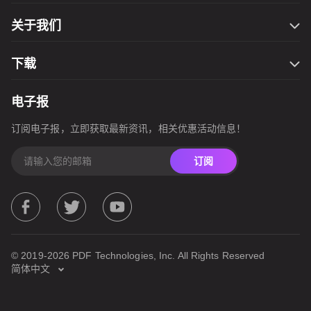
联系我们
Filmage Converter
关于我们
万圣节钜惠
Filmage Player
服务条款
开学季
PDF Reader Pro
下载
隐私政策
网一钜惠
ComPDFKit PDF SDK
Filmage Editor for Mac
圣诞大促
电子报
ComPDFKit Conversion SDK
Filmage Editor for Windows
国庆节活动
订阅电子报，立即获取最新资讯，相关优惠活动信息！
Filmage Screen for Mac
春季钜惠
Filmage Converter for Mac
订阅
Filmage Converter for iOS
Filmage Converter for Windows
Filmage Converter for Android
Filmage Player for Mac
© 2019-2026 PDF Technologies, Inc. All Rights Reserved