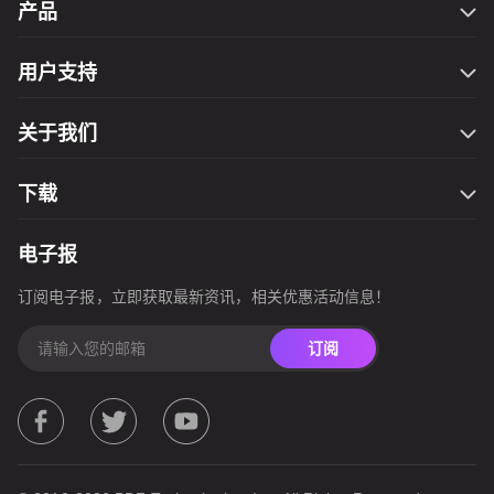
产品
Filmage Editor
用户支持
Filmage Screen
联系我们
Filmage Converter
关于我们
万圣节钜惠
Filmage Player
服务条款
开学季
PDF Reader Pro
下载
隐私政策
网一钜惠
ComPDFKit PDF SDK
Filmage Editor for Mac
圣诞大促
电子报
ComPDFKit Conversion SDK
Filmage Editor for Windows
国庆节活动
订阅电子报，立即获取最新资讯，相关优惠活动信息！
Filmage Screen for Mac
春季钜惠
Filmage Converter for Mac
订阅
Filmage Converter for iOS
Filmage Converter for Windows
Filmage Converter for Android
Filmage Player for Mac